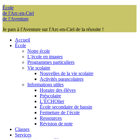
École
de l'Arc-en-Ciel
de l'Aventure
Je pars à l'Aventure sur l'Arc-en-Ciel de la réussite !
Accueil
École
Notre école
L’école en images
Programmes particuliers
Vie scolaire
Nouvelles de la vie scolaire
Activités parascolaires
Informations utiles
Horaire des élèves
Préscolaire
L’ÉCHOlier
École secondaire de bassin
Fermeture de l’école
Ressources
Révision de note
Classes
Services