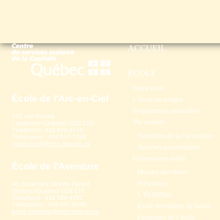
ACCUEIL
ÉCOLE
Notre école
École de l'Arc-en-Ciel
L’école en images
Programmes particuliers
475, rue Racine
Vie scolaire
Loretteville (Québec) G2B 1G3
Téléphone : 418 686-4710
Nouvelles de la vie scolaire
Télécopieur : 418 847-7198
ecole.arciel@cssc.gouv.qc.ca
Activités parascolaires
Informations utiles
École de l’Aventure
Horaire des élèves
Préscolaire
40, boulevard Johnny-Parent
Québec (Québec) G2B 1T5
L’ÉCHOlier
Téléphone : 418 686-4742
Télécopieur : 418 847-8248
École secondaire de bassin
ecole.aventure@cssc.gouv.qc.ca
Fermeture de l’école