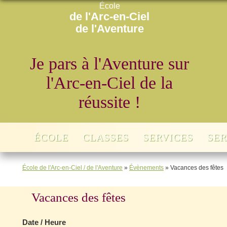
École
de l'Arc-en-Ciel
de l'Aventure
Je pars à l'Aventure sur
l'Arc-en-Ciel de la
réussite !
ÉCOLE
CLASSES
SERVICES
SER
École de l'Arc-en-Ciel / de l'Aventure
»
Évènements
»
Vacances des fêtes
Vacances des fêtes
Date / Heure