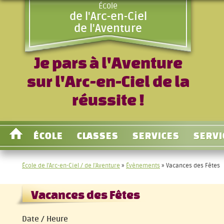
École
de l'Arc-en-Ciel
de l'Aventure
Je pars à l'Aventure
sur l'Arc-en-Ciel de la
réussite !
ÉCOLE
CLASSES
SERVICES
SERVI
École de l'Arc-en-Ciel / de l'Aventure
»
Évènements
»
Vacances des Fêtes
Vacances des Fêtes
Date / Heure