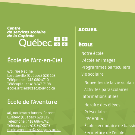
ACCUEIL
ÉCOLE
Notre école
École de l'Arc-en-Ciel
L’école en images
Programmes particuliers
475, rue Racine
Vie scolaire
Loretteville (Québec) G2B 1G3
Téléphone : 418 686-4710
Nouvelles de la vie scolair
Télécopieur : 418 847-7198
ecole.arciel@cssc.gouv.qc.ca
Activités parascolaires
Informations utiles
École de l’Aventure
Horaire des élèves
Préscolaire
40, boulevard Johnny-Parent
Québec (Québec) G2B 1T5
L’ÉCHOlier
Téléphone : 418 686-4742
École secondaire de bassi
Télécopieur : 418 847-8248
ecole.aventure@cssc.gouv.qc.ca
Fermeture de l’école