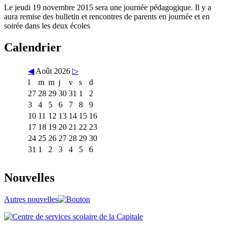
Le jeudi 19 novembre 2015 sera une journée pédagogique. Il y a
aura remise des bulletin et rencontres de parents en journée et en
soirée dans les deux écoles
Calendrier
◀
Août 2026
▷
l
m
m
j
v
s
d
27
28
29
30
31
1
2
3
4
5
6
7
8
9
10
11
12
13
14
15
16
17
18
19
20
21
22
23
24
25
26
27
28
29
30
31
1
2
3
4
5
6
Nouvelles
Autres nouvelles